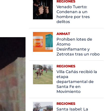
REGIONES
Venado Tuerto:
Condenan a un
hombre por tres
delitos
ANMAT
Prohíben lotes de
Átomo
Desinflamante y
Zetrotax tras un robo
REGIONES
Villa Cañás recibió la
etapa
departamental de
Santa Fe en
Movimiento
REGIONES
Santa Isabel: La