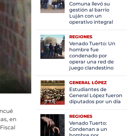
Comuna llevó su
gestión al barrio
Luján con un
operativo integral
REGIONES
Venado Tuerto: Un
hombre fue
condenado por
operar una red de
juego clandestino
GENERAL LÓPEZ
Estudiantes de
General López fueron
diputados por un día
incué
REGIONES
nas, en
Venado Tuerto:
Fiscal
Condenan a un
hombre por