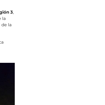
gión 3
,
 la
 de la
ca