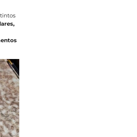
tintos
lares,
mentos