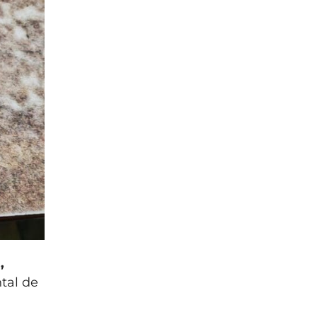
,
tal de