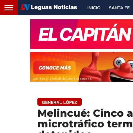
INICIO
SANTA FE
GENERAL LÓPEZ
Melincué: Cinco 
microtráfico ter