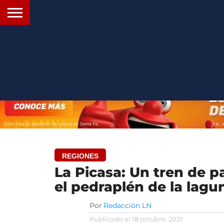
INICIO
SANTA
ROSARIO24
REGIONES
ARGENTINA
OPINIÓN
CONTACTO
FE
REGIONES
La Picasa: Un tren de pa
el pedraplén de la lagu
Por
Redacción LN
Publicado el
18 octubre, 2021