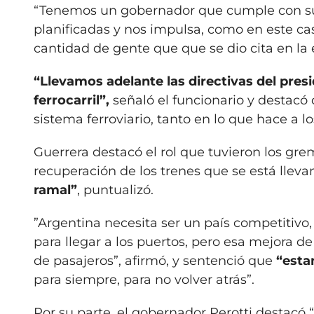
“Tenemos un gobernador que cumple con su ro
planificadas y nos impulsa, como en este caso
cantidad de gente que que se dio cita en la 
“Llevamos adelante las directivas del pres
ferrocarril”,
señaló el funcionario y destacó 
sistema ferroviario, tanto en lo que hace a 
Guerrera destacó el rol que tuvieron los grem
recuperación de los trenes que se está lleva
ramal”
, puntualizó.
”Argentina necesita ser un país competitivo,
para llegar a los puertos, pero esa mejora de
de pasajeros”, afirmó, y sentenció que
“esta
para siempre, para no volver atrás”.
Por su parte, el gobernador Perotti destacó “