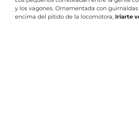
Los pequeños correteaban entre la gente co
y los vagones. Ornamentada con guirnaldas y
encima del pitido de la locomotora,
Iriarte v