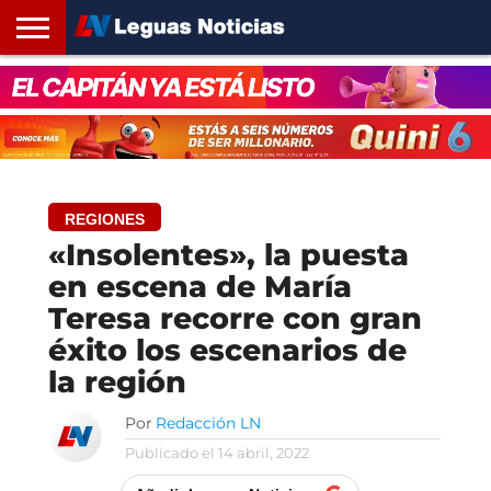
INICIO
SANTA
ROSARIO24
REGIONES
ARGENTINA
OPINIÓN
CONTACTO
FE
REGIONES
«Insolentes», la puesta
en escena de María
Teresa recorre con gran
éxito los escenarios de
la región
Por
Redacción LN
Publicado el
14 abril, 2022