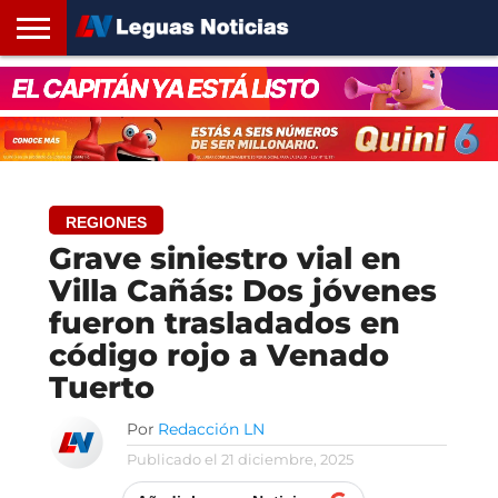
INICIO
SANTA
ROSARIO24
REGIONES
ARGENTINA
OPINIÓN
CONTACTO
FE
REGIONES
Grave siniestro vial en
Villa Cañás: Dos jóvenes
fueron trasladados en
código rojo a Venado
Tuerto
Por
Redacción LN
Publicado el
21 diciembre, 2025