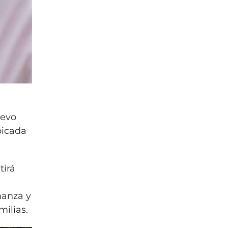
uevo
bicada
tirá
ñanza y
milias.