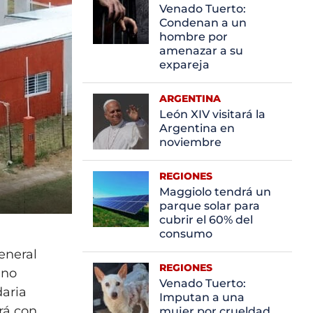
Venado Tuerto:
Condenan a un
hombre por
amenazar a su
expareja
ARGENTINA
León XIV visitará la
Argentina en
noviembre
REGIONES
Maggiolo tendrá un
parque solar para
cubrir el 60% del
consumo
General
REGIONES
ano
Venado Tuerto:
daria
Imputan a una
rá con
mujer por crueldad