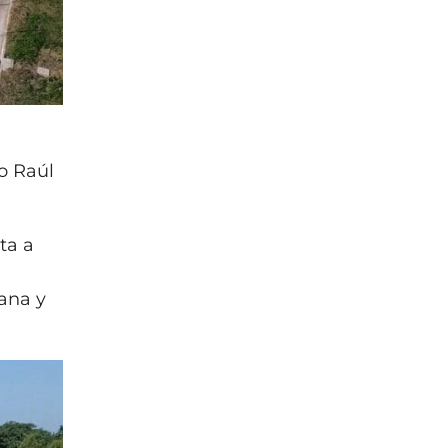
io Raúl
ta a
iana y