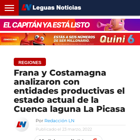
INICIO
SANTA
ROSARIO24
REGIONES
ARGENTINA
OPINIÓN
CONTACTO
FE
REGIONES
Frana y Costamagna
analizaron con
entidades productivas el
estado actual de la
Cuenca laguna La Picasa
Por
Redacción LN
Publicado el
23 marzo, 2022