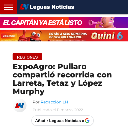
INICIO
SANTA
ROSARIO24
REGIONES
ARGENTINA
OPINIÓN
CONTACTO
FE
REGIONES
ExpoAgro: Pullaro
compartió recorrida con
Larreta, Tetaz y López
Murphy
Por
Redacción LN
Publicado el
11 marzo, 2022
Añadir Leguas Noticias a