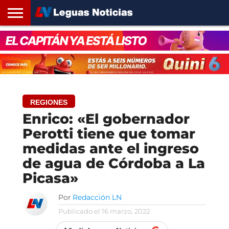
INICIO
SANTA
ROSARIO24
REGIONES
ARGENTINA
OPINIÓN
CONTACTO
FE
REGIONES
Enrico: «El gobernador
Perotti tiene que tomar
medidas ante el ingreso
de agua de Córdoba a La
Picasa»
Por
Redacción LN
Publicado el
16 marzo, 2022