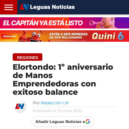
INICIO
SANTA
ROSARIO24
REGIONES
ARGENTINA
OPINIÓN
CONTACTO
FE
REGIONES
Elortondo: 1º aniversario
de Manos
Emprendedoras con
exitoso balance
Por
Redacción LN
Publicado el
12 junio, 2023
Añadir Leguas Noticias a