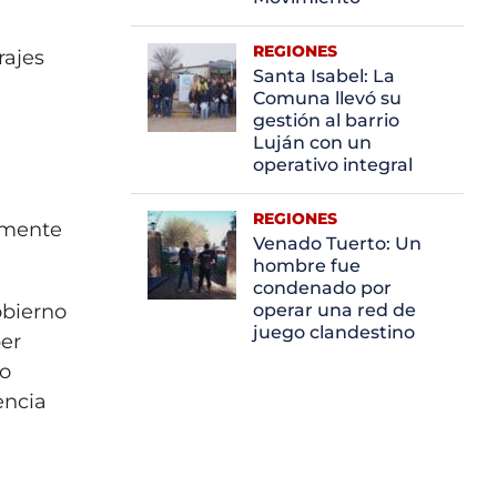
REGIONES
rajes
Santa Isabel: La
Comuna llevó su
gestión al barrio
Luján con un
operativo integral
REGIONES
temente
Venado Tuerto: Un
hombre fue
condenado por
obierno
operar una red de
juego clandestino
ber
no
encia