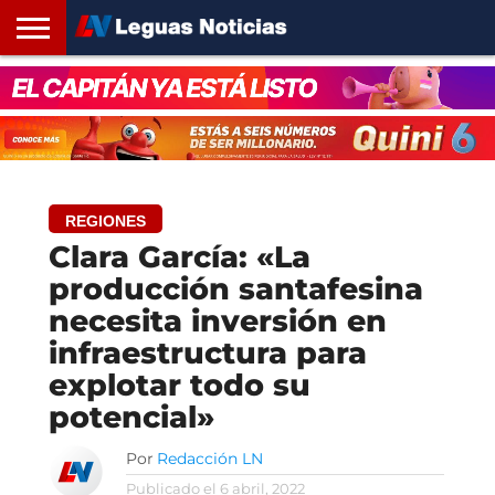
INICIO
SANTA
ROSARIO24
REGIONES
ARGENTINA
OPINIÓN
CONTACTO
FE
REGIONES
Clara García: «La
producción santafesina
necesita inversión en
infraestructura para
explotar todo su
potencial»
Por
Redacción LN
Publicado el
6 abril, 2022