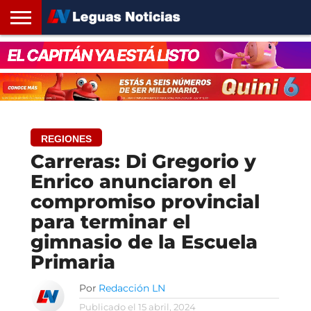
INICIO
SANTA
ROSARIO24
REGIONES
ARGENTINA
OPINIÓN
CONTACTO
FE
REGIONES
Carreras: Di Gregorio y
Enrico anunciaron el
compromiso provincial
para terminar el
gimnasio de la Escuela
Primaria
Por
Redacción LN
Publicado el
15 abril, 2024