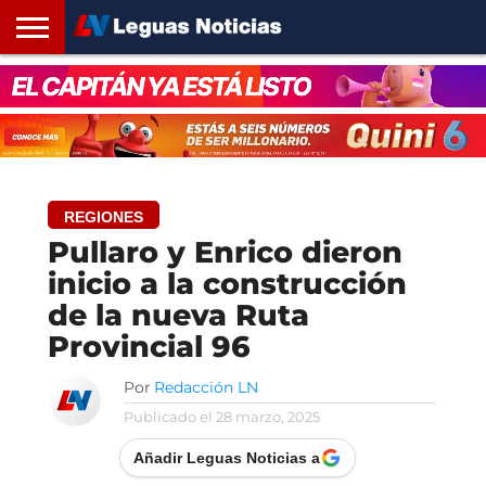
INICIO
SANTA
ROSARIO24
REGIONES
ARGENTINA
OPINIÓN
CONTACTO
FE
REGIONES
Pullaro y Enrico dieron
inicio a la construcción
de la nueva Ruta
Provincial 96
Por
Redacción LN
Publicado el
28 marzo, 2025
Añadir Leguas Noticias a