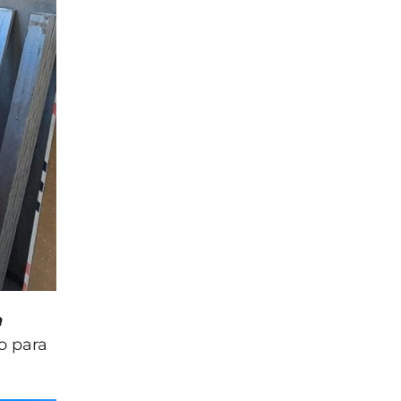
a
o para