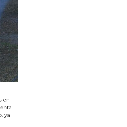
s en
denta
, ya