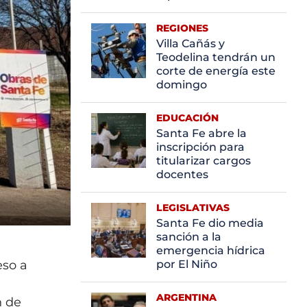
REGIONES
Villa Cañás y
Teodelina tendrán un
corte de energía este
domingo
EDUCACIÓN
Santa Fe abre la
inscripción para
titularizar cargos
docentes
LEGISLATIVAS
Santa Fe dio media
sanción a la
emergencia hídrica
eso a
por El Niño
ARGENTINA
n de