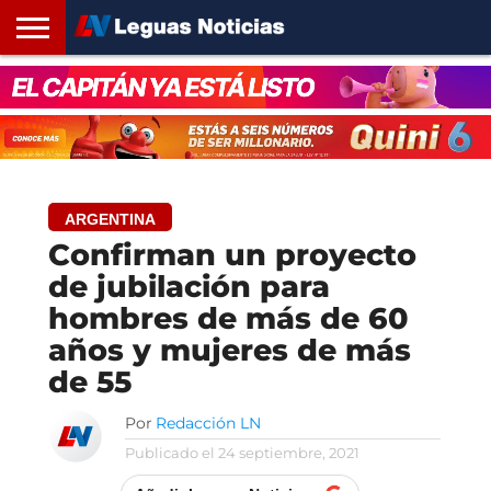
INICIO
SANTA
ROSARIO24
REGIONES
ARGENTINA
OPINIÓN
CONTACTO
FE
ARGENTINA
Confirman un proyecto
de jubilación para
hombres de más de 60
años y mujeres de más
de 55
Por
Redacción LN
Publicado el
24 septiembre, 2021