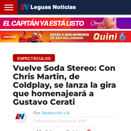
INICIO
SANTA
ROSARIO24
REGIONES
ARGENTINA
OPINIÓN
CONTACTO
FE
ESPECTÁCULOS
Vuelve Soda Stereo: Con
Chris Martin, de
Coldplay, se lanza la gira
que homenajeará a
Gustavo Cerati
Por
Redacción LN
Publicado el
3 octubre, 2019