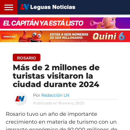
INICIO
SANTA
ROSARIO24
REGIONES
ARGENTINA
OPINIÓN
CONTACTO
FE
ROSARIO
Más de 2 millones de
turistas visitaron la
ciudad durante 2024
Por
Redacción LN
Publicado el
18 enero, 2025
Rosario tuvo un año de importante
crecimiento en materia de turismo con un
impacto económico de 92.000 millones de