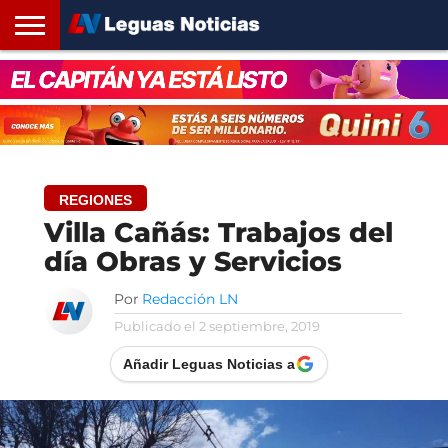
INICIO
SANTA
ROSARIO24
REGIONES
ARGENTINA
OPINIÓN
CONTACTO
FE
REGIONES
Villa Cañás: Trabajos del
día Obras y Servicios
Por
Redacción LN
Publicado el
2 septiembre, 2019
Añadir Leguas Noticias a