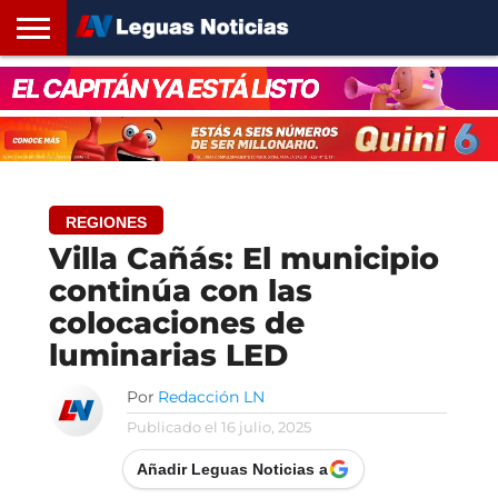
INICIO
SANTA
ROSARIO24
REGIONES
ARGENTINA
OPINIÓN
CONTACTO
FE
REGIONES
Villa Cañás: El municipio
continúa con las
colocaciones de
luminarias LED
Por
Redacción LN
Publicado el
16 julio, 2025
Añadir Leguas Noticias a