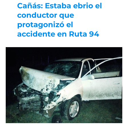
Cañás: Estaba ebrio el
conductor que
protagonizó el
accidente en Ruta 94