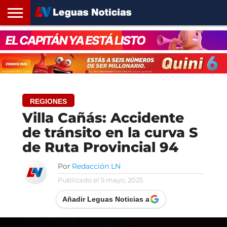
INICIO
SANTA
ROSARIO24
REGIONES
ARGENTINA
OPINIÓN
CONTACTO
FE
REGIONES
Villa Cañás: Accidente
de tránsito en la curva S
de Ruta Provincial 94
Por
Redacción LN
Publicado el
5 mayo, 2025
Añadir Leguas Noticias a