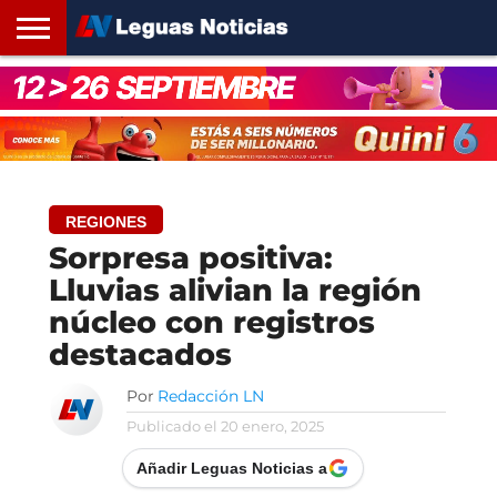
INICIO
SANTA
ROSARIO24
REGIONES
ARGENTINA
OPINIÓN
CONTACTO
FE
REGIONES
Sorpresa positiva:
Lluvias alivian la región
núcleo con registros
destacados
Por
Redacción LN
Publicado el
20 enero, 2025
Añadir Leguas Noticias a