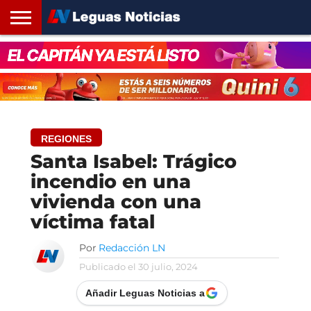
INICIO
SANTA
ROSARIO24
REGIONES
ARGENTINA
OPINIÓN
CONTACTO
FE
REGIONES
Santa Isabel: Trágico
incendio en una
vivienda con una
víctima fatal
Por
Redacción LN
Publicado el
30 julio, 2024
Añadir Leguas Noticias a