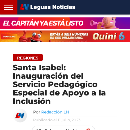
INICIO
SANTA
ROSARIO24
REGIONES
ARGENTINA
OPINIÓN
CONTACTO
FE
REGIONES
Santa Isabel:
Inauguración del
Servicio Pedagógico
Especial de Apoyo a la
Inclusión
Por
Redacción LN
Publicado el
11 julio, 2023