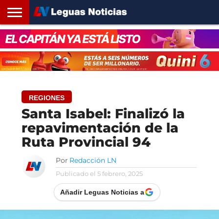
INICIO
SANTA
ROSARIO24
REGIONES
ARGENTINA
OPINIÓN
CONTACTO
FE
REGIONES
Santa Isabel: Finalizó la
repavimentación de la
Ruta Provincial 94
Por
Redacción LN
Publicado el
5 febrero, 2025
Añadir Leguas Noticias a