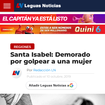
INICIO
SANTA
ROSARIO24
REGIONES
ARGENTINA
OPINIÓN
CONTACTO
FE
REGIONES
Santa Isabel: Demorado
por golpear a una mujer
Por
Redacción LN
Publicado el
10 octubre, 2019
Añadir Leguas Noticias a