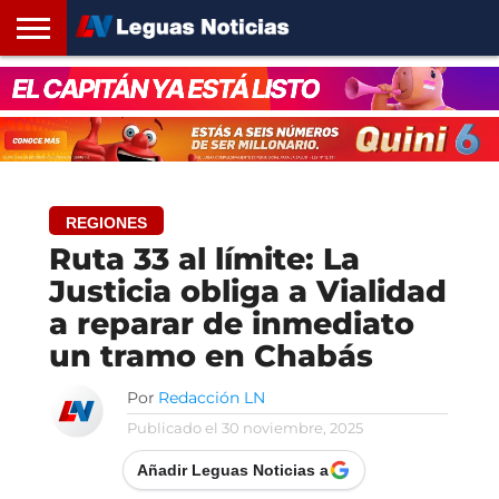
INICIO
SANTA
ROSARIO24
REGIONES
ARGENTINA
OPINIÓN
CONTACTO
FE
REGIONES
Ruta 33 al límite: La
Justicia obliga a Vialidad
a reparar de inmediato
un tramo en Chabás
Por
Redacción LN
Publicado el
30 noviembre, 2025
Añadir Leguas Noticias a