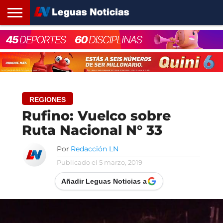
INICIO
SANTA
ROSARIO24
REGIONES
ARGENTINA
OPINIÓN
CONTACTO
FE
REGIONES
Rufino: Vuelco sobre
Ruta Nacional N° 33
Por
Redacción LN
Publicado el
5 marzo, 2019
Añadir Leguas Noticias a