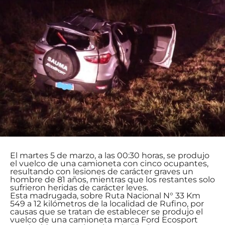
El martes 5 de marzo, a las 00:30 horas, se produjo
el vuelco de una camioneta con cinco ocupantes,
resultando con lesiones de carácter graves un
hombre de 81 años, mientras que los restantes solo
sufrieron heridas de carácter leves.
Esta madrugada, sobre Ruta Nacional N° 33 Km
549 a 12 kilómetros de la localidad de Rufino, por
causas que se tratan de establecer se produjo el
vuelco de una camioneta marca Ford Ecosport