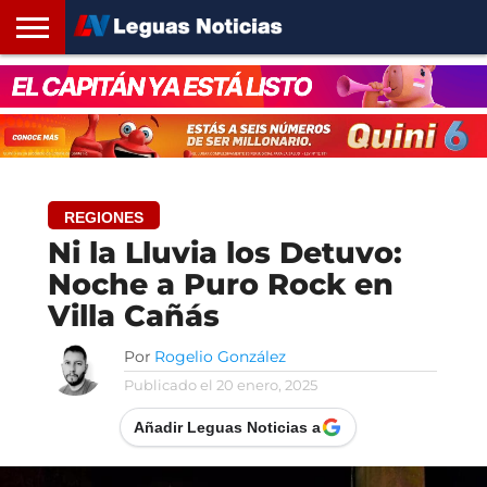
INICIO
SANTA
ROSARIO24
REGIONES
ARGENTINA
OPINIÓN
CONTACTO
FE
REGIONES
Ni la Lluvia los Detuvo:
Noche a Puro Rock en
Villa Cañás
Por
Rogelio González
Publicado el
20 enero, 2025
Añadir Leguas Noticias a