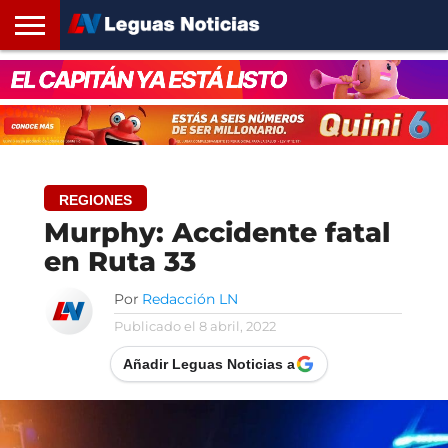
INICIO
SANTA
ROSARIO24
REGIONES
ARGENTINA
OPINIÓN
CONTACTO
FE
REGIONES
Murphy: Accidente fatal
en Ruta 33
Por
Redacción LN
Publicado el
8 abril, 2022
Añadir Leguas Noticias a