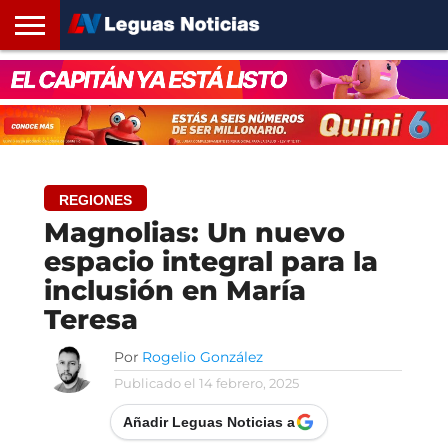
INICIO
SANTA
ROSARIO24
REGIONES
ARGENTINA
OPINIÓN
CONTACTO
FE
REGIONES
Magnolias: Un nuevo
espacio integral para la
inclusión en María
Teresa
Por
Rogelio González
Publicado el
14 febrero, 2025
Añadir Leguas Noticias a