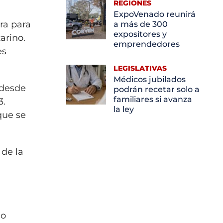
REGIONES
ExpoVenado reunirá
ra para
a más de 300
expositores y
arino.
emprendedores
es
LEGISLATIVAS
Médicos jubilados
 desde
podrán recetar solo a
familiares si avanza
3.
la ley
que se
 de la
do