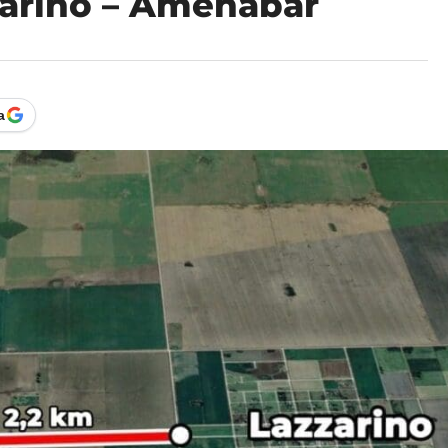
arino – Amenábar
a