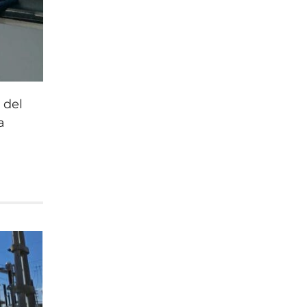
 del
a