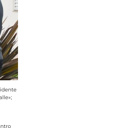
sidente
lle»;
entro