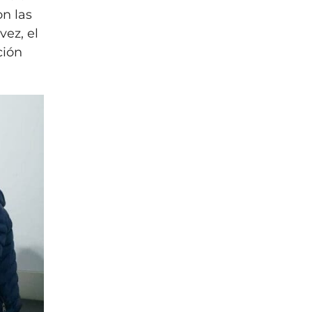
on las
vez, el
ción