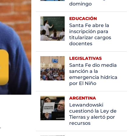
domingo
EDUCACIÓN
Santa Fe abre la
inscripción para
titularizar cargos
docentes
LEGISLATIVAS
Santa Fe dio media
sanción a la
emergencia hídrica
por El Niño
ARGENTINA
Lewandowski
cuestionó la Ley de
o
Tierras y alertó por
,
recursos
r