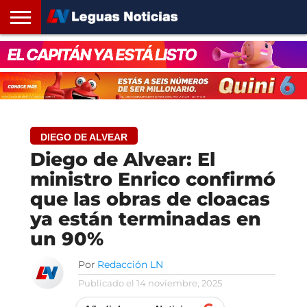
INICIO
SANTA
ROSARIO24
REGIONES
ARGENTINA
OPINIÓN
CONTACTO
FE
DIEGO DE ALVEAR
Diego de Alvear: El
ministro Enrico confirmó
que las obras de cloacas
ya están terminadas en
un 90%
Por
Redacción LN
Publicado el
14 noviembre, 2025