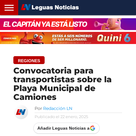
INICIO
SANTA
ROSARIO24
REGIONES
ARGENTINA
OPINIÓN
CONTACTO
FE
REGIONES
Convocatoria para
transportistas sobre la
Playa Municipal de
Camiones
Por
Redacción LN
Publicado el
22 enero, 2025
Añadir Leguas Noticias a