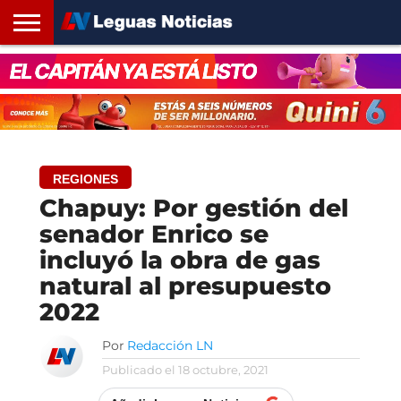
INICIO
SANTA
ROSARIO24
REGIONES
ARGENTINA
OPINIÓN
CONTACTO
FE
REGIONES
Chapuy: Por gestión del
senador Enrico se
incluyó la obra de gas
natural al presupuesto
2022
Por
Redacción LN
Publicado el
18 octubre, 2021