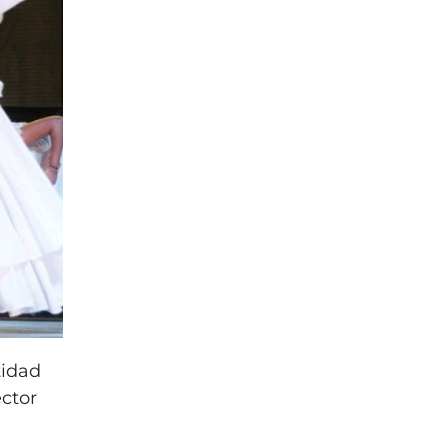
tidad
ector