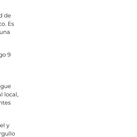
ad de
co. Es
guna
go 9
igue
 local,
ntes
el y
rgullo