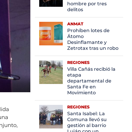
hombre por tres
delitos
ANMAT
Prohíben lotes de
Átomo
Desinflamante y
Zetrotax tras un robo
REGIONES
Villa Cañás recibió la
etapa
departamental de
Santa Fe en
Movimiento
REGIONES
lida
Santa Isabel: La
 una
Comuna llevó su
njunto,
gestión al barrio
Luján con un