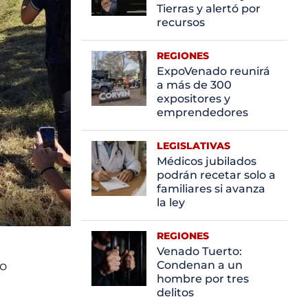
Tierras y alertó por
recursos
REGIONES
ExpoVenado reunirá
a más de 300
expositores y
emprendedores
LEGISLATIVAS
Médicos jubilados
podrán recetar solo a
familiares si avanza
la ley
REGIONES
Venado Tuerto:
do
Condenan a un
hombre por tres
delitos