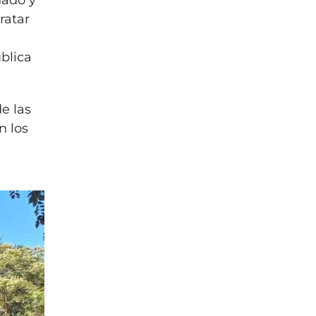
nado y
ratar
blica
e las
n los
o