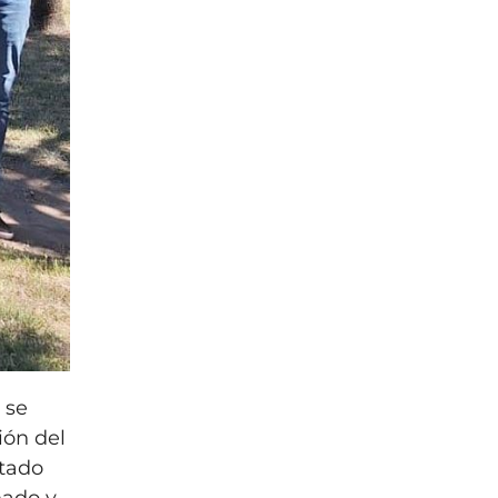
 se
ión del
stado