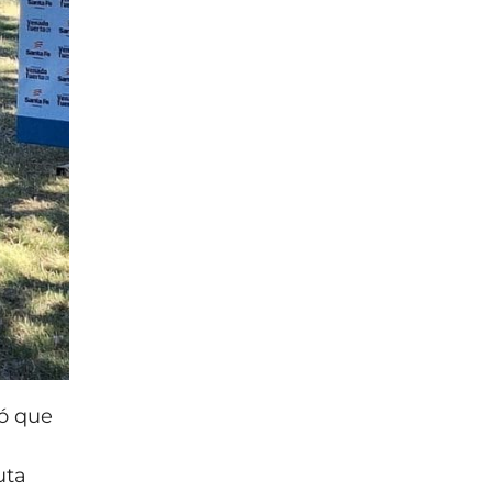
ló que
uta