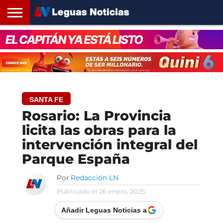
INICIO
SANTA
ROSARIO24
REGIONES
ARGENTINA
OPINIÓN
CONTACTO
FE
SANTA FE
Rosario: La Provincia
licita las obras para la
intervención integral del
Parque España
Por
Redacción LN
Publicado el
26 enero, 2025
Añadir Leguas Noticias a