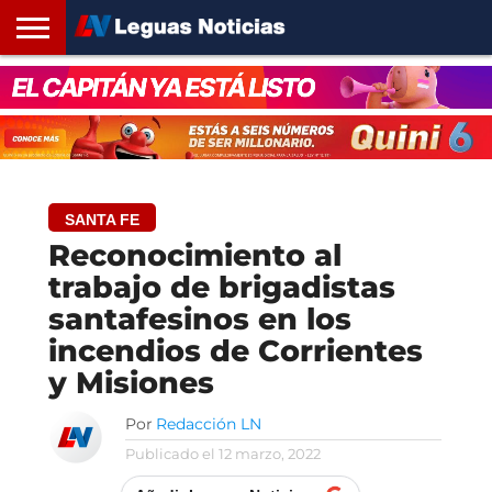
INICIO
SANTA
ROSARIO24
REGIONES
ARGENTINA
OPINIÓN
CONTACTO
FE
SANTA FE
Reconocimiento al
trabajo de brigadistas
santafesinos en los
incendios de Corrientes
y Misiones
Por
Redacción LN
Publicado el
12 marzo, 2022