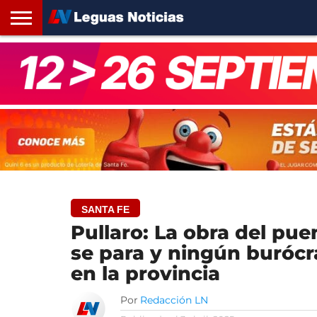
INICIO
SANTA
ROSARIO24
REGIONES
ARGENTINA
OPINIÓN
CONTACTO
FE
SANTA FE
Pullaro: La obra del pu
se para y ningún burócr
en la provincia
Por
Redacción LN