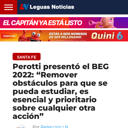
INICIO
SANTA
ROSARIO24
REGIONES
ARGENTINA
OPINIÓN
CONTACTO
FE
SANTA FE
Perotti presentó el BEG
2022: “Remover
obstáculos para que se
pueda estudiar, es
esencial y prioritario
sobre cualquier otra
acción”
Por
Redacción LN