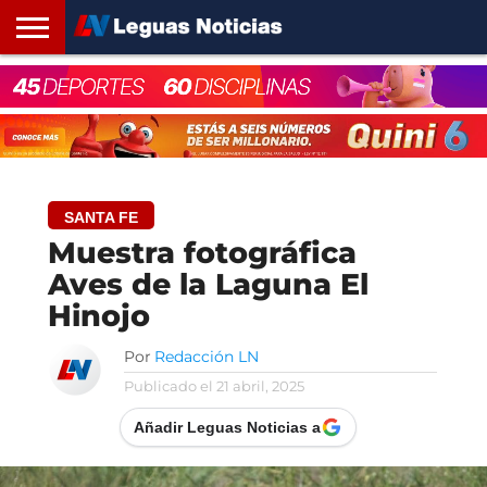
INICIO
SANTA
ROSARIO24
REGIONES
ARGENTINA
OPINIÓN
CONTACTO
FE
SANTA FE
Muestra fotográfica
Aves de la Laguna El
Hinojo
Por
Redacción LN
Publicado el
21 abril, 2025
Añadir Leguas Noticias a