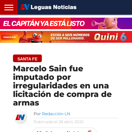
INICIO
SANTA
ROSARIO24
REGIONES
ARGENTINA
OPINIÓN
CONTACTO
FE
SANTA FE
Marcelo Sain fue
imputado por
irregularidades en una
licitación de compra de
armas
Por
Redacción LN
Publicado el
28 abril, 2022