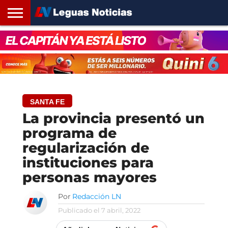
INICIO
SANTA
ROSARIO24
REGIONES
ARGENTINA
OPINIÓN
CONTACTO
FE
SANTA FE
La provincia presentó un
programa de
regularización de
instituciones para
personas mayores
Por
Redacción LN
Publicado el
7 abril, 2022