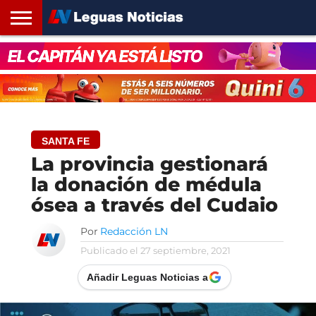
INICIO
SANTA
ROSARIO24
REGIONES
ARGENTINA
OPINIÓN
CONTACTO
FE
SANTA FE
La provincia gestionará
la donación de médula
ósea a través del Cudaio
Por
Redacción LN
Publicado el
27 septiembre, 2021
Añadir Leguas Noticias a