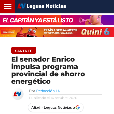
INICIO
SANTA
ROSARIO24
REGIONES
ARGENTINA
OPINIÓN
CONTACTO
FE
SANTA FE
El senador Enrico
impulsa programa
provincial de ahorro
energético
Por
Redacción LN
Publicado el
16 octubre, 2020
Añadir Leguas Noticias a