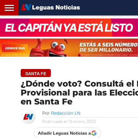
INICIO
SANTA
ROSARIO24
REGIONES
ARGENTINA
OPINIÓN
CONTACTO
FE
SANTA FE
¿Dónde voto? Consultá el
Provisional para las Elecc
en Santa Fe
Por
Redacción LN
Publicado el
13 enero, 2025
Añadir Leguas Noticias a