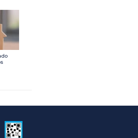
ado
os