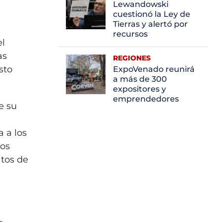
Lewandowski
cuestionó la Ley de
Tierras y alertó por
recursos
el
as
REGIONES
sto
ExpoVenado reunirá
a más de 300
expositores y
emprendedores
e su
a a los
ios
atos de