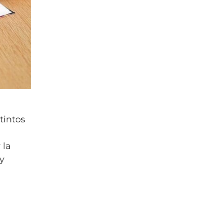
tintos
:
 la
 y