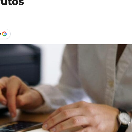
rutos
a