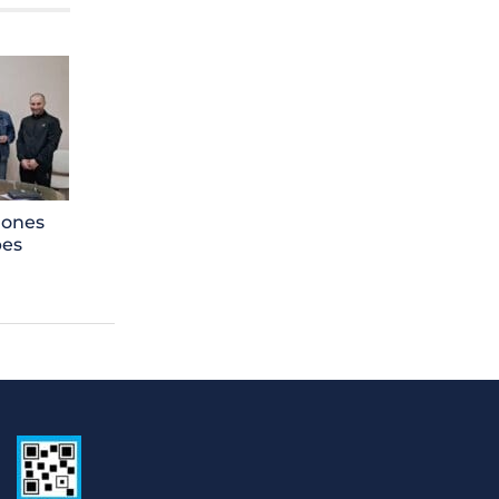
lones
bes