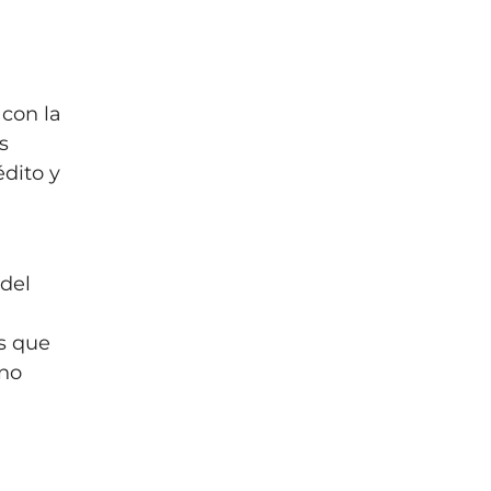
 con la
s
édito y
 del
es que
rno