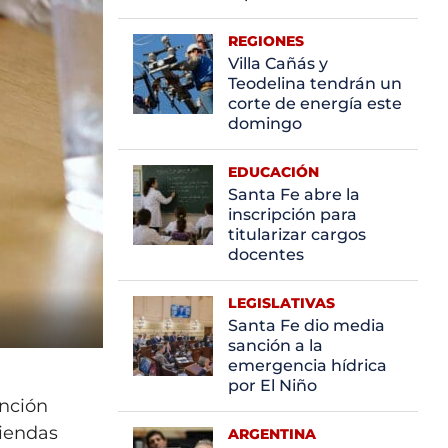
REGIONES
Villa Cañás y
Teodelina tendrán un
corte de energía este
domingo
EDUCACIÓN
Santa Fe abre la
inscripción para
titularizar cargos
docentes
LEGISLATIVAS
Santa Fe dio media
sanción a la
emergencia hídrica
por El Niño
anción
viendas
ARGENTINA