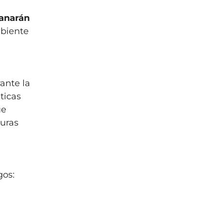
anarán
mbiente
ante la
sticas
ue
turas
gos: