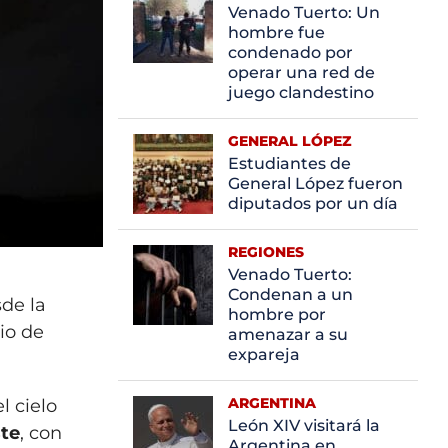
Venado Tuerto: Un
hombre fue
condenado por
operar una red de
juego clandestino
GENERAL LÓPEZ
Estudiantes de
General López fueron
diputados por un día
REGIONES
Venado Tuerto:
Condenan a un
de la
hombre por
io de
amenazar a su
expareja
ARGENTINA
l cielo
León XIV visitará la
ste
, con
Argentina en