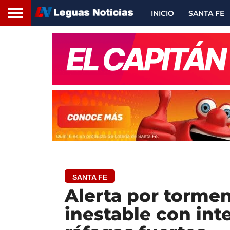
INICIO
SANTA FE
SANTA FE
Alerta por torme
inestable con int