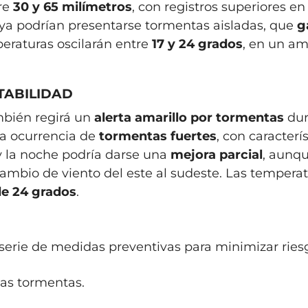
re
30 y 65 milímetros
, con registros superiores en
ya podrían presentarse tormentas aisladas, que
g
peraturas oscilarán entre
17 y 24 grados
, en un a
TABILIDAD
mbién regirá un
alerta amarillo por tormentas
dur
a ocurrencia de
tormentas fuertes
, con caracterí
 y la noche podría darse una
mejora parcial
, aunq
ambio de viento del este al sudeste. Las tempera
e 24 grados
.
erie de medidas preventivas para minimizar ries
las tormentas.